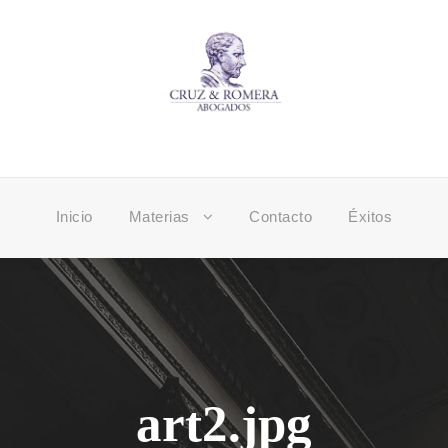
Inicio
Materias
Contacto
Éxitos
art2.jpg