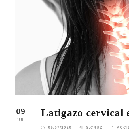
Latigazo cervical 
09
JUL
09/07/2020
S.CRUZ
ACCI