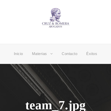
Inicio
Materias
Contacto
Éxitos
team_7.jpg